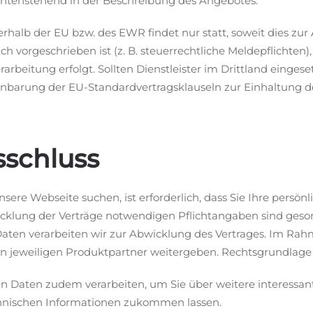
ntenstehend in der Beschreibung des Angebotes.
halb der EU bzw. des EWR findet nur statt, soweit dies zu
ch vorgeschrieben ist (z. B. steuerrechtliche Meldepflichten),
beitung erfolgt. Sollten Dienstleister im Drittland eingeset
einbarung der EU-Standardvertragsklauseln zur Einhaltung 
sschluss
ere Webseite suchen, ist erforderlich, dass Sie Ihre persönl
icklung der Verträge notwendigen Pflichtangaben sind geso
 Daten verarbeiten wir zur Abwicklung des Vertrages. Im R
 jeweiligen Produktpartner weitergeben. Rechtsgrundlage hierf
Daten zudem verarbeiten, um Sie über weitere interessant
chnischen Informationen zukommen lassen.