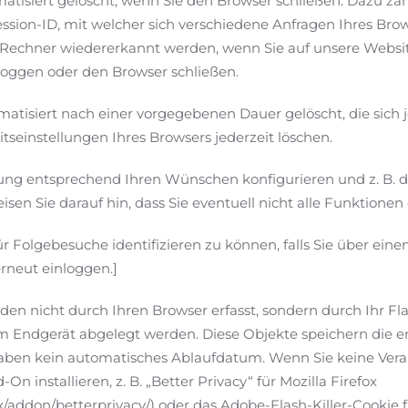
atisiert gelöscht, wenn Sie den Browser schließen. Dazu zäh
ession-ID, mit welcher sich verschiedene Anfragen Ihres B
 Rechner wiedererkannt werden, wenn Sie auf unsere Websit
loggen oder den Browser schließen.
matisiert nach einer vorgegebenen Dauer gelöscht, die sich 
tseinstellungen Ihres Browsers jederzeit löschen.
llung entsprechend Ihren Wünschen konfigurieren und z. B.
isen Sie darauf hin, dass Sie eventuell nicht alle Funktione
ür Folgebesuche identifizieren zu können, falls Sie über ein
rneut einloggen.]
den nicht durch Ihren Browser erfasst, sondern durch Ihr Fl
em Endgerät abgelegt werden. Diese Objekte speichern die 
ben kein automatisches Ablaufdatum. Wenn Sie keine Vera
 installieren, z. B. „Better Privacy“ für Mozilla Firefox
fox/addon/betterprivacy/) oder das Adobe-Flash-Killer-Cooki