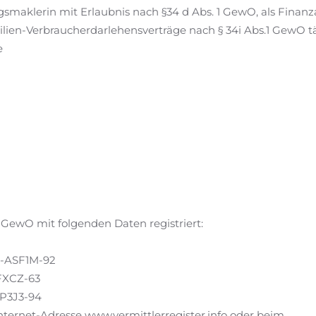
maklerin mit Erlaubnis nach §34 d Abs. 1 GewO, als Finanzan
lien-Verbraucherdarlehensverträge nach § 34i Abs.1 GewO tä
e
a GewO mit folgenden Daten registriert:
L-ASF1M-92
FXCZ-63
-P3J3-94
nternet-Adresse www.vermittlerregister.info oder beim