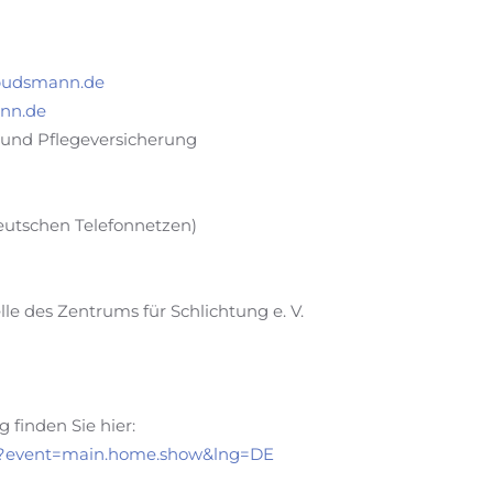
budsmann.de
nn.de
und Pflegeversicherung
eutschen Telefonnetzen)
le des Zentrums für Schlichtung e. V.
 finden Sie hier:
in/?event=main.home.show&lng=DE