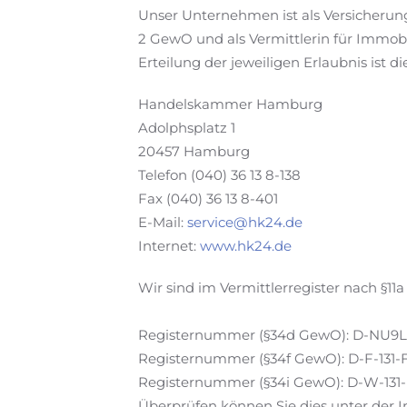
Unser Unternehmen ist als Versicherungs
2 GewO und als Vermittlerin für Immobi
Erteilung der jeweiligen Erlaubnis ist di
Handelskammer Hamburg
Adolphsplatz 1
20457 Hamburg
Telefon (040) 36 13 8-138
Fax (040) 36 13 8-401
E-Mail:
service@hk24.de
Internet:
www.hk24.de
Wir sind im Vermittlerregister nach §11
Registernummer (§34d GewO): D-NU9
Registernummer (§34f GewO): D-F-131-
Registernummer (§34i GewO): D-W-131
Überprüfen können Sie dies unter der I