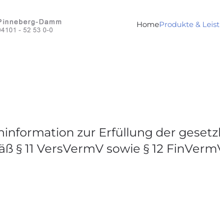
Home
Produkte & Leis
information zur Erfüllung der gesetz
äß § 11 VersVermV sowie § 12 FinVerm