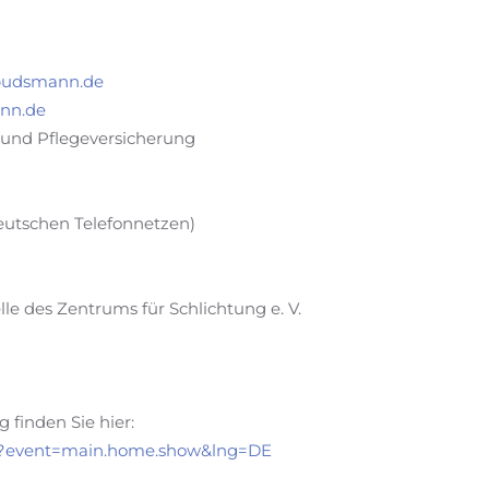
budsmann.de
nn.de
und Pflegeversicherung
eutschen Telefonnetzen)
le des Zentrums für Schlichtung e. V.
 finden Sie hier:
in/?event=main.home.show&lng=DE