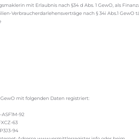
maklerin mit Erlaubnis nach §34 d Abs. 1 GewO, als Finanzan
lien-Verbraucherdarlehensverträge nach § 34i Abs.1 GewO tä
e
a GewO mit folgenden Daten registriert:
L-ASF1M-92
FXCZ-63
-P3J3-94
nternet-Adresse www.vermittlerregister.info oder beim