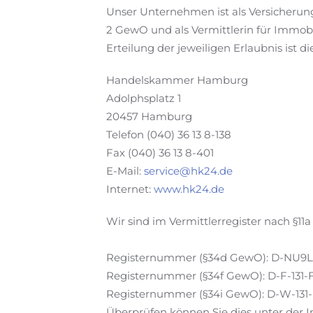
Unser Unternehmen ist als Versicherungs
2 GewO und als Vermittlerin für Immobi
Erteilung der jeweiligen Erlaubnis ist di
Handelskammer Hamburg
Adolphsplatz 1
20457 Hamburg
Telefon (040) 36 13 8-138
Fax (040) 36 13 8-401
E-Mail:
service@hk24.de
Internet:
www.hk24.de
Wir sind im Vermittlerregister nach §11
Registernummer (§34d GewO): D-NU9
Registernummer (§34f GewO): D-F-131-
Registernummer (§34i GewO): D-W-131
Überprüfen können Sie dies unter der I