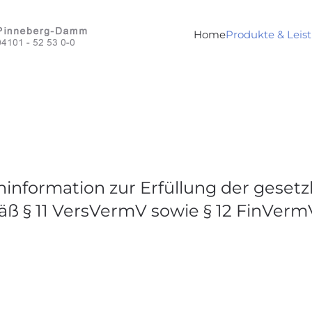
Home
Produkte & Leis
information zur Erfüllung der gesetz
äß § 11 VersVermV sowie § 12 FinVerm